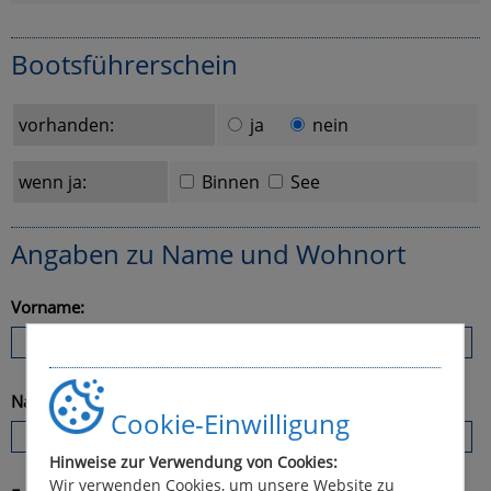
Bootsführerschein
vorhanden:
ja
nein
wenn ja:
Binnen
See
Angaben zu Name und Wohnort
Vorname:
Nachname:
Cookie-Einwilligung
Hinweise zur Verwendung von Cookies:
Wir verwenden Cookies, um unsere Website zu