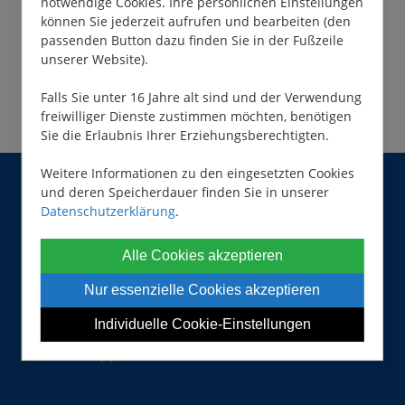
notwendige Cookies. Ihre persönlichen Einstellungen
können Sie jederzeit aufrufen und bearbeiten (den
passenden Button dazu finden Sie in der Fußzeile
unserer Website).
Falls Sie unter 16 Jahre alt sind und der Verwendung
freiwilliger Dienste zustimmen möchten, benötigen
Sie die Erlaubnis Ihrer Erziehungsberechtigten.
Weitere Informationen zu den eingesetzten Cookies
und deren Speicherdauer finden Sie in unserer
Datenschutzerklärung
.
Alle Cookies akzeptieren
Der Freizeit-Kapitän®
Nur essenzielle Cookies akzeptieren
Nadine Weyers
Freysestraße 39
D-47802 Krefeld
Individuelle Cookie-Einstellungen
E-Mail:
skipper@hausboot.de