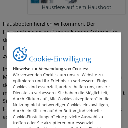
Haustiere auf dem Hausboot
Hausbooten herzlich willkommen. Der
Haustierbesitzer muß einen kleinen Aufpreis für
die erhöhten Reinigungskosten nach den
Hausbootferien zahlen (je nach Vermieter
zwischen € 28,00 - € 50,00).
Cookie-Einwilligung
In Holland kann es sein, das die Vermieter die
Hinweise zur Verwendung von Cookies:
Wir verwenden Cookies, um unsere Website zu
Mitnahme eines Flohhalsbandes voraussetzen. In
optimieren und Ihr Erlebnis zu verbessern. Einige
den Ländern Irland und England/Schottland
Cookies sind essenziell, andere helfen uns, unsere
müssen die Impfungen mind. 1 Jahr alt sein, damit
Dienste zu verbessern. Sie haben die Möglichkeit,
durch Klicken auf „Alle Cookies akzeptieren“ in die
Sie die Hausbootferien gemeinsam mit Ihrem
Nutzung nicht notwendiger Cookies einzuwilligen,
Haustier verbringen dürfen. Eine Quarantäne gibt
durch ein Klicken auf den Button „Individuelle
es dort nicht mehr.
Cookie-Einstellungen“ eine gezielte Auswahl zu
treffen oder Sie akzeptieren nur essenziell