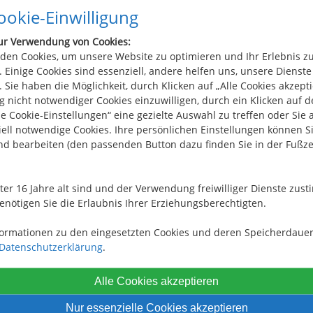
okie-Einwilligung
ur Verwendung von Cookies:
g oder aber die Nichterfüllung zu vertreten, so steh
den Cookies, um unsere Website zu optimieren und Ihr Erlebnis z
svertrages Schadenersatzansprüche wegen Nichterfü
 Einige Cookies sind essenziell, andere helfen uns, unsere Dienste
 Sie haben die Möglichkeit, durch Klicken auf „Alle Cookies akzepti
 nicht notwendiger Cookies einzuwilligen, durch ein Klicken auf 
ieters ist auf den dreifachen Wert/Preis der vermitte
le Cookie-Einstellungen“ eine gezielte Auswahl zu treffen oder Sie 
ell notwendige Cookies. Ihre persönlichen Einstellungen können Si
nd bearbeiten (den passenden Button dazu finden Sie in der Fußze
 Sitz verklagen.
nter 16 Jahre alt sind und der Verwendung freiwilliger Dienste zu
enötigen Sie die Erlaubnis Ihrer Erziehungsberechtigten.
ter ist der Wohnsitz des Mieters maßgeblich, es sei d
formationen zu den eingesetzten Cookies und deren Speicherdauer
ertrages ihren Wohnsitz oder gewöhnlichen Aufenthal
Datenschutzerklärung
.
t im Zeitpunkt der Klageerhebung nicht bekannt ist. 
Alle Cookies akzeptieren
ers maßgeblich.
Nur essenzielle Cookies akzeptieren