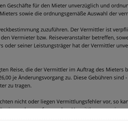
rlichen Geschäfte für den Mieter unverzüglich und or
 Mieters sowie die ordnungsgemäße Auswahl der verm
weckbestimmung zuzuführen. Der Vermittler ist verpfl
r den Vermieter bzw. Reiseveranstalter betreffen, sow
s oder seiner Leistungsträger hat der Vermittler unv
en Reise, die der Vermittler im Auftrag des Mieters 
 26,00 je Änderungsvorgang zu. Diese Gebühren sind
ter zu tragen.
lichten nicht oder liegen Vermittlungsfehler vor, so k
ängig machen, sofern er dem Vermittler zuvor eine a
on Vermittlungsfehlern gesetzt hat. Die Fristsetzung e
ler nicht möglich ist oder der Mieter an der soforti