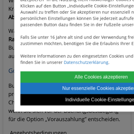
Wir bieten Ihnen eine Auswahl an
Klicken auf den Button „Individuelle Cookie-Einstellunge
Kreuzfahrten mit bereits
festgelegten
Auswahl zu treffen oder Sie akzeptieren nur essenziell 
Abfahrtsdaten
zu einmaligen Konditionen.
persönlichen Einstellungen können Sie jederzeit aufruf
passenden Button dazu finden Sie in der Fußzeile unser
Wählen Sie aus der Liste und erhalten Sie
25%
Falls Sie unter 16 Jahre alt sind und der Verwendung frei
Rabatt
, indem Sie vor der Bestätigung Ihrer
zustimmen möchten, benötigen Sie die Erlaubnis Ihrer 
Buchung die Option „
Vorauszahlung
”
auswählen.
Weitere Informationen zu den eingesetzten Cookies un
finden Sie in unserer
Datenschutzerklärung
.
Gold Summer – bis zu 20 % Rabatt
Alle Cookies akzeptieren
Buchen Sie Ihre
Sommerkreuzfahrt
und
Nur essenzielle Cookies akzeptie
profitieren Sie sofort von 15 % Rabatt auf den
Individuelle Cookie-Einstellung
Charterpreis sowie von weiteren 5 % Rabatt,
wenn Sie sich vor der Buchungsbestätigung
für die Option „Vorauszahlung” entscheiden.
Angebotsbedingungen