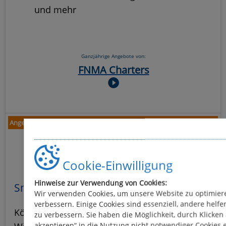
und mehr
Ganzjährige Angebote von:
FNMA Charters
Angebote von Houseboat Holidays Italia
Cookie-Einwilligung
Hinweise zur Verwendung von Cookies:
Smart Departures – bis zu 25 % Rabatt
Wir verwenden Cookies, um unsere Website zu optimiere
verbessern. Einige Cookies sind essenziell, andere helfe
Können Sie die besten Gelegenheiten nutzen?
zu verbessern. Sie haben die Möglichkeit, durch Klicken 
akzeptieren“ in die Nutzung nicht notwendiger Cookies e