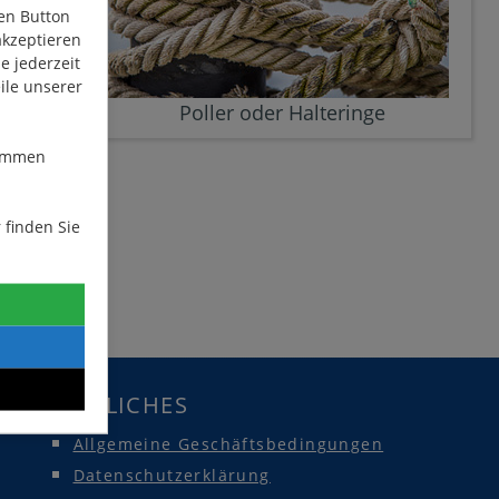
den Button
akzeptieren
e jederzeit
ile unserer
Poller oder Halteringe
stimmen
 finden Sie
RECHTLICHES
Allgemeine Geschäftsbedingungen
Datenschutzerklärung