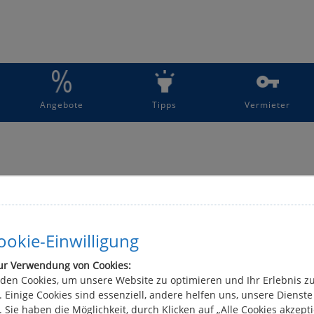
Angebote
Tipps
Vermieter
tsferien sind Metallringe oder Betonzylinder in der
okie-Einwilligung
ur Verwendung von Cookies:
den Cookies, um unsere Website zu optimieren und Ihr Erlebnis z
 Einige Cookies sind essenziell, andere helfen uns, unsere Dienste
 Sie haben die Möglichkeit, durch Klicken auf „Alle Cookies akzepti