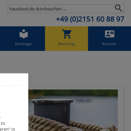
+49 (0)2151 60 88 97
Kataloge
Buchung
Kontakt
u
 zu
eren“ in