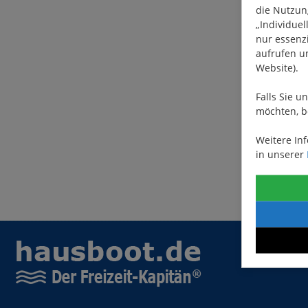
die Nutzung
„Individuel
nur essenzi
aufrufen u
Website).
Falls Sie u
möchten, b
Weitere In
in unserer