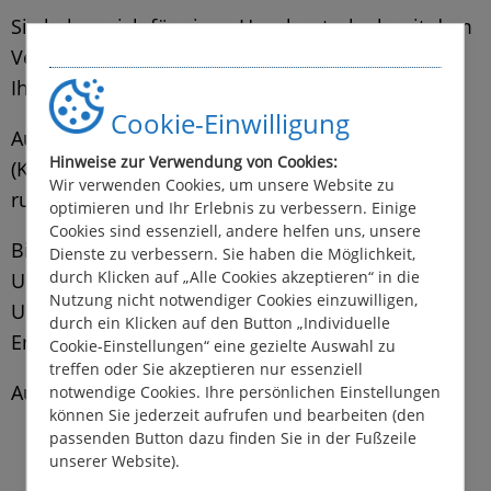
Sie haben sich für einen Hausbooturlaub mit dem
Vermieter Locaboat entschieden. Vielen Dank für
Ihre Buchung.
Cookie-Einwilligung
Auf dieser Seite finden Sie das Bordbuch
Hinweise zur Verwendung von Cookies:
(Kapitänshandbuch) mit vielen nützlichen Tipps
Wir verwenden Cookies, um unsere Website zu
rund um Ihren Bootsurlaub zum
Download
.
optimieren und Ihr Erlebnis zu verbessern. Einige
Cookies sind essenziell, andere helfen uns, unsere
Bitte lesen Sie dieses Bordbuch vor Ihrem
Dienste zu verbessern. Sie haben die Möglichkeit,
durch Klicken auf „Alle Cookies akzeptieren“ in die
Urlaubsbeginn aufmerksam durch, damit Ihr
Nutzung nicht notwendiger Cookies einzuwilligen,
Urlaub auf dem Wasser ein rundum gelungenes
durch ein Klicken auf den Button „Individuelle
Erlebnis wird.
Cookie-Einstellungen“ eine gezielte Auswahl zu
treffen oder Sie akzeptieren nur essenziell
Aus dem Inhalt:
notwendige Cookies. Ihre persönlichen Einstellungen
können Sie jederzeit aufrufen und bearbeiten (den
passenden Button dazu finden Sie in der Fußzeile
Sicherheit an Bord
unserer Website).
Abfahrt / Ankunft