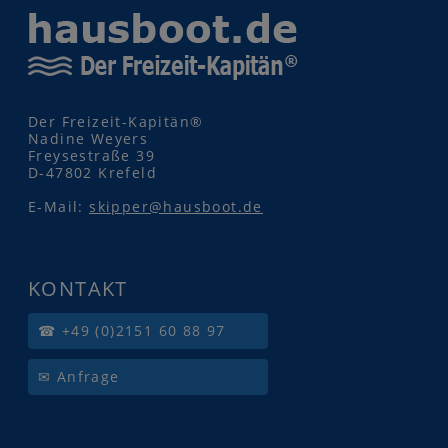
Der Freizeit-Kapitän®
Nadine Weyers
Freysestraße 39
D-47802 Krefeld
E-Mail:
skipper@hausboot.de
KONTAKT
☎ +49 (0)2151 60 88 97
✉ Anfrage