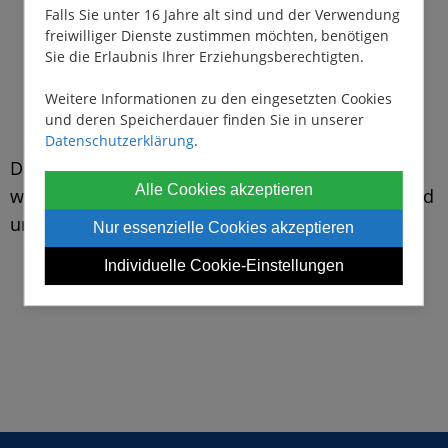
Richtig navigieren und manövrieren
Falls Sie unter 16 Jahre alt sind und der Verwendung
freiwilliger Dienste zustimmen möchten, benötigen
Schleusen
Sie die Erlaubnis Ihrer Erziehungsberechtigten.
Regionale Navigationshinweise
Inventar
Weitere Informationen zu den eingesetzten Cookies
und deren Speicherdauer finden Sie in unserer
Ihre Urlaubsdestination
Datenschutzerklärung
.
Das
Team von hausboot.de
wünscht Ihnen einen
Alle Cookies akzeptieren
wunderschönen, erholsamen, erlebnisreichen und
unvergesslichen Urlaub.
Nur essenzielle Cookies akzeptieren
Individuelle Cookie-Einstellungen