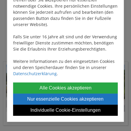
Leine, Halsband und Geschirr
notwendige Cookies. Ihre persönlichen Einstellungen
können Sie jederzeit aufrufen und bearbeiten (den
Schwimmweste für Hunde (besonders
passenden Button dazu finden Sie in der Fußzeile
wichtig bei unsicheren Schwimmern)
unserer Website).
Decke oder Körbchen für Komfort an Bord
Falls Sie unter 16 Jahre alt sind und der Verwendung
Lieblingsspielzeug und Snacks
freiwilliger Dienste zustimmen möchten, benötigen
Erste-Hilfe-Set und Zeckenschutz
Sie die Erlaubnis Ihrer Erziehungsberechtigten.
Weitere Informationen zu den eingesetzten Cookies
und deren Speicherdauer finden Sie in unserer
Datenschutzerklärung
.
Alle Cookies akzeptieren
Nur essenzielle Cookies akzeptieren
Individuelle Cookie-Einstellungen
©ClareMansell und Jane Geoghegan - Nivernais