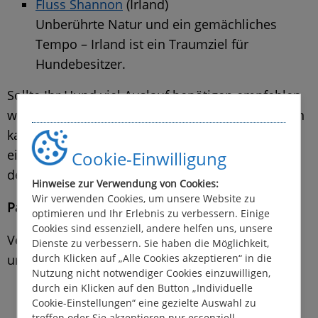
Fluss Shannon
(Irland)
Unberührte Natur und ein gemächliches
Tempo – Irland ist ein Traumziel für
Hundebesitzer.
Sollte Ihr Hund viel Auslauf benötigen empfehlen
wir eine Kanalfahrt, da man hier jederzeit anlegen
kann!
Auf Flüssen und Kanälen muss man erst
einen Anleger oder eine Marina aufsuchen um
Cookie-Einwilligung
dem Vierbeiner Auslauf gewähren zu können.
Hinweise zur Verwendung von Cookies:
Wir verwenden Cookies, um unsere Website zu
Packliste für Ihren Hund
optimieren und Ihr Erlebnis zu verbessern. Einige
Cookies sind essenziell, andere helfen uns, unsere
Vergessen Sie nichts, was Ihren Hund glücklich
Dienste zu verbessern. Sie haben die Möglichkeit,
und sicher macht:
durch Klicken auf „Alle Cookies akzeptieren“ in die
Nutzung nicht notwendiger Cookies einzuwilligen,
durch ein Klicken auf den Button „Individuelle
Genügend Futter und frisches Wasser
Cookie-Einstellungen“ eine gezielte Auswahl zu
Wasser- und Futternäpfe
treffen oder Sie akzeptieren nur essenziell