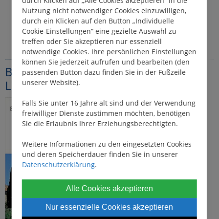
durch Klicken auf „Alle Cookies akzeptieren“ in die
Ihr Hausboot-Team in Homps
Nutzung nicht notwendiger Cookies einzuwilligen,
durch ein Klicken auf den Button „Individuelle
Cookie-Einstellungen“ eine gezielte Auswahl zu
treffen oder Sie akzeptieren nur essenziell
notwendige Cookies. Ihre persönlichen Einstellungen
können Sie jederzeit aufrufen und bearbeiten (den
Bücher-Quellen & Weiterführende
passenden Button dazu finden Sie in der Fußzeile
Literatur
unserer Website).
Falls Sie unter 16 Jahre alt sind und der Verwendung
freiwilliger Dienste zustimmen möchten, benötigen
Sie die Erlaubnis Ihrer Erziehungsberechtigten.
Weitere Informationen zu den eingesetzten Cookies
und deren Speicherdauer finden Sie in unserer
Datenschutzerklärung
.
Alle Cookies akzeptieren
Nur essenzielle Cookies akzeptieren