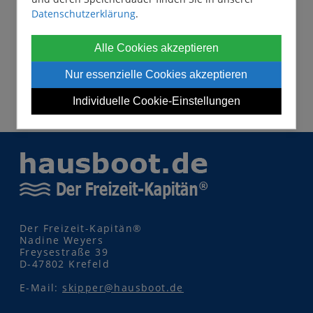
Datenschutzerklärung
.
Alle Cookies akzeptieren
Nur essenzielle Cookies akzeptieren
Individuelle Cookie-Einstellungen
Der Freizeit-Kapitän®
Nadine Weyers
Freysestraße 39
D-47802 Krefeld
E-Mail:
skipper@hausboot.de