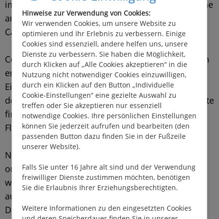
im 500 Einwohner Städtchen Coulanges-sur-Yonne
Hinweise zur Verwendung von Cookies:
an der Yonne mit direktem Anschluss an den
Wir verwenden Cookies, um unsere Website zu
Canal du Nivernais.
optimieren und Ihr Erlebnis zu verbessern. Einige
Cookies sind essenziell, andere helfen uns, unsere
Dienste zu verbessern. Sie haben die Möglichkeit,
Coulanges-sur-Yonne ist kulturhistorisch gesehen
durch Klicken auf „Alle Cookies akzeptieren“ in die
eng verbunden mit der Holz- und Forstwirtschaft.
Nutzung nicht notwendiger Cookies einzuwilligen,
durch ein Klicken auf den Button „Individuelle
Einst galt es neben Clamecy als Flößerstation für
Cookie-Einstellungen“ eine gezielte Auswahl zu
den Transport von Holz auf der Yonne. Noch heute
treffen oder Sie akzeptieren nur essenziell
findet traditionell am 15. August das
notwendige Cookies. Ihre persönlichen Einstellungen
können Sie jederzeit aufrufen und bearbeiten (den
Flößerstechen in Coulanges-sur-Yonne statt.
passenden Button dazu finden Sie in der Fußzeile
unserer Website).
Nach einer Runde Minigolf kann man den Tag im
Falls Sie unter 16 Jahre alt sind und der Verwendung
ortsansässigen Restaurant Le Cheval Blanc (Das
freiwilliger Dienste zustimmen möchten, benötigen
weiße Pferd) bei französischen Spezialitäten
Sie die Erlaubnis Ihrer Erziehungsberechtigten.
ausklingen lassen, die vom elsässischen Koch
Weitere Informationen zu den eingesetzten Cookies
Denis Hestin und seiner Frau zubereitet werden.
und deren Speicherdauer finden Sie in unserer