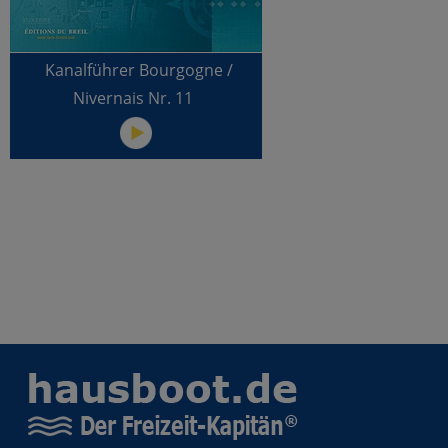
Kanalführer Bourgogne /
Nivernais Nr. 11