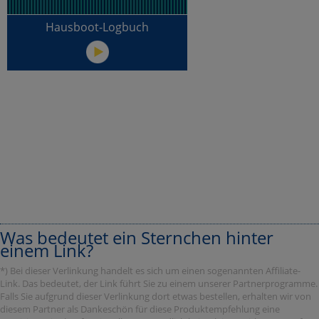
Hausboot-Logbuch
Was bedeutet ein Sternchen hinter
einem Link?
*) Bei dieser Verlinkung handelt es sich um einen sogenannten Affiliate-
Link. Das bedeutet, der Link führt Sie zu einem unserer Partnerprogramme.
Falls Sie aufgrund dieser Verlinkung dort etwas bestellen, erhalten wir von
diesem Partner als Dankeschön für diese Produktempfehlung eine