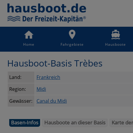
Home
Fahrgebiete
Hausboote
Hausboot-Basis Trèbes
Land:
Frankreich
Region:
Midi
Gewässer:
Canal du Midi
Basen-Infos
Hausboote an dieser Basis
Karte de