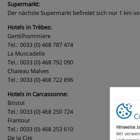
Supermarkt:
Der nächste Supermarkt befindet sich nur 1 km von
Hotels in Trèbes:
Gentilhommiere
Tel.: 0033 (0) 468 787 474
La Muscadelle
Tel.: 0033 (0) 468 792 090
Chateau Malves
Tel.: 0033 (0) 468 722 896
Hotels in Carcassonne:
Bristol
Tel.: 0033 (0) 468 250 724
Co
Frantour
Hinweise z
Tel.: 0033 (0) 468 253 610
Wir verwen
De la Cite
verbessern.