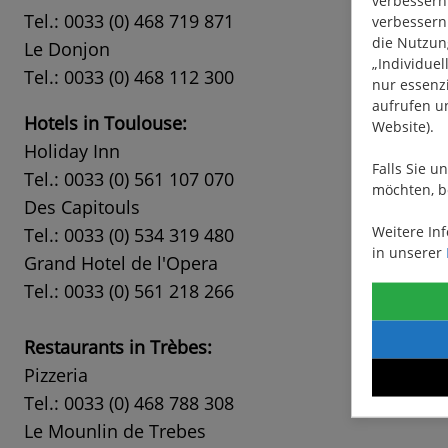
Tel.: 0033 (0) 468 719 871
verbessern.
die Nutzung
Le Donjon
„Individuel
Tel.: 0033 (0) 468 112 300
nur essenzi
aufrufen u
Hotels in Toulouse:
Website).
Holiday Inn
Falls Sie u
Tel.: 0033 (0) 561 107 070
möchten, b
Des Capitouls
Weitere In
Tel.: 0033 (0) 534 319 480
in unserer
Grand Hotel de l'Opera
Tel.: 0033 (0) 561 218 266
Restaurants in Trèbes:
Pizzeria
Tel.: 0033 (0) 468 788 308
Le Mounlin de Trebes