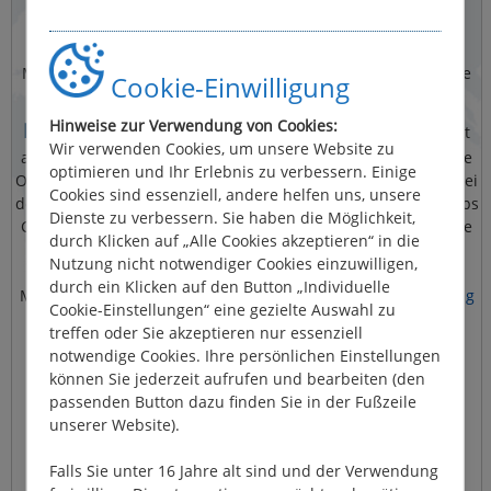
Hinweise zur Kartennutzung
Mit Google Maps können Sie bequem die besten Fahrgebiete
Cookie-Einwilligung
praktische
für Ihr Hausboot erkunden und erhalten
Hinweise zur Verwendung von Cookies:
Routenvorschläge
. So planen Sie Ihre Traumroute direkt
Wir verwenden Cookies, um unsere Website zu
auf unserer Seite – mit einer interaktiven Karte, die Ihnen die
optimieren und Ihr Erlebnis zu verbessern. Einige
Orientierung erleichtert und die Reiseplanung vereinfacht. Bei
Cookies sind essenziell, andere helfen uns, unsere
der Nutzung des Kartenmaterials werden seitens Google Maps
Dienste zu verbessern. Sie haben die Möglichkeit,
Cookies gesetzt, Ihre IP-Adresse gespeichert und Daten in die
durch Klicken auf „Alle Cookies akzeptieren“ in die
USA übertragen.
Nutzung nicht notwendiger Cookies einzuwilligen,
durch ein Klicken auf den Button „Individuelle
Mehr Infos dazu können Sie in unserer
Datenschutzerklärung
Cookie-Einstellungen“ eine gezielte Auswahl zu
nachlesen.
treffen oder Sie akzeptieren nur essenziell
notwendige Cookies. Ihre persönlichen Einstellungen
Wenn Sie damit einverstanden sind, setzen Sie einfach ein
können Sie jederzeit aufrufen und bearbeiten (den
Häkchen bei
Google Maps
in Ihren persönlichen Cookie-
passenden Button dazu finden Sie in der Fußzeile
Einstellungen:
unserer Website).
Cookie-Einstellungen anpassen
Falls Sie unter 16 Jahre alt sind und der Verwendung