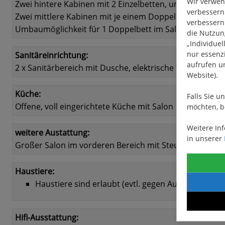
Wir verwen
Zwei hintere Kabinen mit 2 Einzelbetten, umwandelbar
verbessern.
Zwei mittlere Kabinen mit je einem Doppelbett.
verbessern.
Umbaumöglichkeit für 1 Doppelbett im Salon.
die Nutzung
„Individuel
nur essenzi
Sanitäreinrichtung:
aufrufen u
2 x Sanitärbereich mit Dusche, elektrische WC's und 
Website).
Küche:
Falls Sie u
Offene, voll eingerichtete Küche mit Salon
möchten, b
Weitere In
weitere Austattung:
in unserer
Großer Salon im vorderen Bereich mit Steuerposition
Haustiere:
Haustiere sind erlaubt (evtl. gegen Aufpreis)
Hifi-Ausstattung: