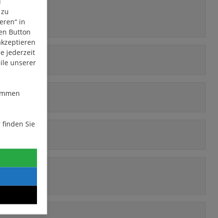
u
 zu
eren“ in
den Button
akzeptieren
e jederzeit
ile unserer
stimmen
 finden Sie