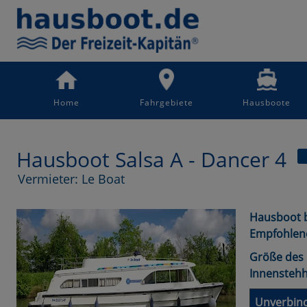
Home
Fahrgebiete
Hausboote
Hausboot Salsa A - Dancer 4
Vermieter: Le Boat
Hausboot b
Empfohlen
Größe des 
Innensteh
Unverbind