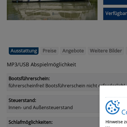
Verfügbar
Ausstattung
Preise
Angebote
Weitere Bilder
MP3/USB Abspielmöglichkeit
Bootsführerschein:
führerscheinfrei! Bootsführerschein nicht erforderlich!
Steuerstand:
Innen- und Außensteuerstand
Co
Hinweise z
Schlafmöglichkeiten: