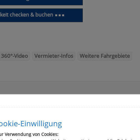
keit checken & buchen
■ ■ ■
360°-Video
Vermieter-Infos
Weitere Fahrgebiete
okie-Einwilligung
ur Verwendung von Cookies: