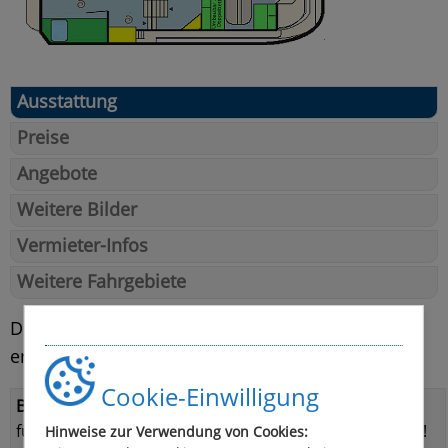
Ausstattung
Preise
Angebote
Weitere Bilder
Vermieter-Infos
Weitere Fahrgebiete
Direkter Zugang über Treppe von innen zum
erhöhten Sonnendeck und Außensteuerstand
Cookie-Einwilligung
Bootsführerschein:
führerscheinfrei! Bootsführerschein nicht erforderlich!
Hinweise zur Verwendung von Cookies: