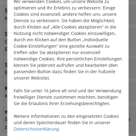
Wir verwenden Cookies, um unsere Website zu
optimieren und Ihr Erlebnis zu verbessern. Einige
Steuerstand:
Cookies sind essenziell, andere helfen uns, unsere
Innen- und Außensteuerstand
Dienste zu verbessern. Sie haben die Möglichkeit,
durch Klicken auf „Alle Cookies akzeptieren“ in die
Nutzung nicht notwendiger Cookies einzuwilligen,
Schlafmöglichkeiten:
durch ein Klicken auf den Button „Individuelle
Große Kabine im Heck mit einer Doppelkoje und einer
Cookie-Einstellungen“ eine gezielte Auswahl zu
Einzelkoje
treffen oder Sie akzeptieren nur essenziell
notwendige Cookies. Ihre persönlichen Einstellungen
Sanitäreinrichtung:
können Sie jederzeit aufrufen und bearbeiten (den
passenden Button dazu finden Sie in der Fußzeile
Bad mit WC, Waschbecken und Dusche
unserer Website).
Küche:
Falls Sie unter 16 Jahre alt sind und der Verwendung
Kombüse
freiwilliger Dienste zustimmen möchten, benötigen
Sie die Erlaubnis Ihrer Erziehungsberechtigten.
weitere Austattung:
Weitere Informationen zu den eingesetzten Cookies
Salon mit Innensteuerstand und einem Essbereich, der
und deren Speicherdauer finden Sie in unserer
zu einer Doppelkoje umgebaut werden kann
Datenschutzerklärung
.