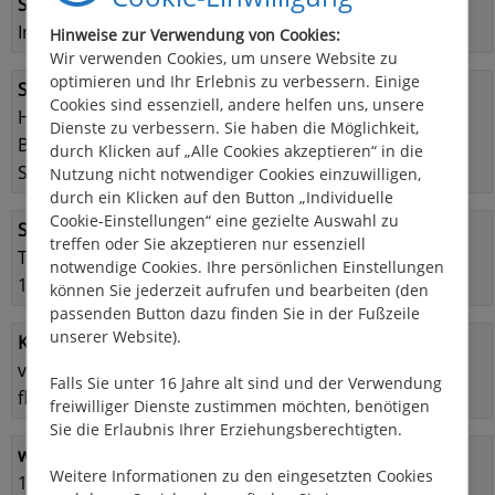
Steuerstand:
Innen- und Außensteuerstand
Hinweise zur Verwendung von Cookies:
Wir verwenden Cookies, um unsere Website zu
optimieren und Ihr Erlebnis zu verbessern. Einige
Schlafmöglichkeiten:
Cookies sind essenziell, andere helfen uns, unsere
Heckkabine: 1 x Doppelbett und 1 x Einzelbett
Dienste zu verbessern. Sie haben die Möglichkeit,
Bugkabine: 1 x Doppelbett oder 2 x Einzelbetten
durch Klicken auf „Alle Cookies akzeptieren“ in die
Salon umbaubar zu 2 weiteren Schlafmöglichkeiten
Nutzung nicht notwendiger Cookies einzuwilligen,
durch ein Klicken auf den Button „Individuelle
Cookie-Einstellungen“ eine gezielte Auswahl zu
Sanitäreinrichtung:
treffen oder Sie akzeptieren nur essenziell
Toilette mit elektrischer Spülung
notwendige Cookies. Ihre persönlichen Einstellungen
1 x Waschbecken in der Heckkabine
können Sie jederzeit aufrufen und bearbeiten (den
passenden Button dazu finden Sie in der Fußzeile
unserer Website).
Küche:
voll ausgestattete Pantry mit Kühlschrank, Gasherd 4-
Falls Sie unter 16 Jahre alt sind und der Verwendung
flammig, Spüle
freiwilliger Dienste zustimmen möchten, benötigen
Sie die Erlaubnis Ihrer Erziehungsberechtigten.
weitere Austattung:
Weitere Informationen zu den eingesetzten Cookies
12 Volt-Anschluss an Bord!