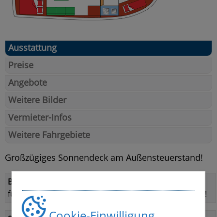
Ausstattung
Preise
Angebote
Weitere Bilder
Vermieter-Infos
Weitere Fahrgebiete
Großzügiges Sonnendeck am Außensteuerstand!
Bootsführerschein:
führerscheinfrei! Bootsführerschein nicht erforderlich!
Cookie-Einwilligung