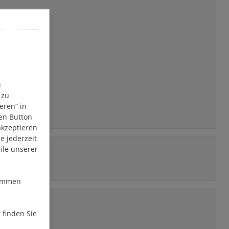
u
 zu
eren“ in
den Button
akzeptieren
e jederzeit
ile unserer
stimmen
 finden Sie