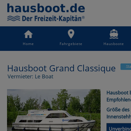
Home
Fahrgebiete
Hausboote
Hausboot Grand Classique
Vermieter: Le Boat
Hausboot b
Empfohlen
Größe des 
Innensteh
Unverbind