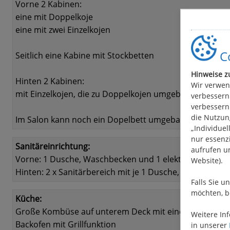
Vorne 2 Kabinen:
eine mit Doppelkoje
eine mit zwei Einzelkojen
Co
Seitlich eine Kabine mit Stockbetten
Hinweise z
Hinten 2 Kabinen:
Wir verwen
mit Einzelkojen, die zu Doppelkojen umgebaut werden
verbessern.
verbessern.
die Nutzung
Im Salon kann noch ein Dopelbett umgebaut werden.
„Individuel
nur essenzi
Sanitäreinrichtung:
aufrufen u
Vorne: 1 Dusche, Waschbecken und 1 elektrisches WC 
Website).
Hinten: 2 x Sanitärbereich mit je 1 Dusche, Waschbeck
Falls Sie u
möchten, b
Küche:
Große Kombüse auf unterem Deck mit einem Kühlschra
Weitere In
Backofen mit Grillfunktion
in unserer