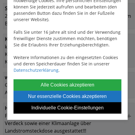
notwendige Cookies. Ihre persönlichen Einstellungen
können Sie jederzeit aufrufen und bearbeiten (den
Sanitäreinrichtung:
passenden Button dazu finden Sie in der Fußzeile
2 x Dusche, Handwaschbecken und elektrischem WC im
unserer Website).
Bug
Falls Sie unter 16 Jahre alt sind und der Verwendung
freiwilliger Dienste zustimmen möchten, benötigen
Küche:
Sie die Erlaubnis Ihrer Erziehungsberechtigten.
komplett eingerichtete Küchezeile incl. 220 ltr
Kühlschrank mit Gefrierfach. Grosse Arbeitsfläche, 4
Weitere Informationen zu den eingesetzten Cookies
Kochplatten und Backofen mit Grill.
und deren Speicherdauer finden Sie in unserer
Datenschutzerklärung
.
weitere Austattung:
Grosse Terasse mit Sonnensegel, Badeleiter und
Alle Cookies akzeptieren
Aussendusche
Nur essenzielle Cookies akzeptieren
Hinweise:
Individuelle Cookie-Einstellungen
Für die Saison 2023 werden die Boote mit einem Bimini-
Verdeck sowie einer Klimaanlage über
Landstromsteckdose ausgestattet!!!