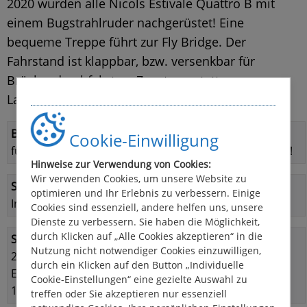
2020 wurden alle Nicols Estivale Quattro B mit
einem Bugstrahlruder nachgerüstet! Eine
bequeme Treppe führt zur Fly Bridge. Der
Fahrstand ist klappbar, bzw. versenkbar für
Brückendurchfahrten. Zusatzausstattung:
Landanschluss und Badeleiter
Bootsführerschein:
Cookie-Einwilligung
führerscheinfrei! Bootsführerschein nicht erforderlich!
Hinweise zur Verwendung von Cookies:
Wir verwenden Cookies, um unsere Website zu
Steuerstand:
optimieren und Ihr Erlebnis zu verbessern. Einige
Innen- und Außensteuerstand
Cookies sind essenziell, andere helfen uns, unsere
Dienste zu verbessern. Sie haben die Möglichkeit,
durch Klicken auf „Alle Cookies akzeptieren“ in die
Schlafmöglichkeiten:
Nutzung nicht notwendiger Cookies einzuwilligen,
2 Kabinen im Bug mit Doppelbetten (umbaubar als
durch ein Klicken auf den Button „Individuelle
Einzelbetten)
Cookie-Einstellungen“ eine gezielte Auswahl zu
1 Doppelbett umbaubar im Salon
treffen oder Sie akzeptieren nur essenziell