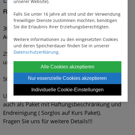
unserer Website).
FLASH SALE ANGEBOT BEI LE BOAT
Falls Sie unter 16 Jahre alt sind und der Verwendung
freiwilliger Dienste zustimmen möchten, benötigen
Sie die Erlaubnis Ihrer Erziehungsberechtigten.
30 % Rabatt auf alle Buchungen von Juni bis
August 2026 exkl. Hausboot Liberty
Weitere Informationen zu den eingesetzten Cookies
und deren Speicherdauer finden Sie in unserer
Datenschutzerklärung
.
25 % Rabatt auf alle Buchungen im September
und Oktober 2026 exkl. Hausboot Liberty
Alle Cookies akzeptieren
50 % Rabatt bei Buchung der Endreinigung
Nur essenzielle Cookies akzeptieren
Individuelle Cookie-Einstellungen
Unbegrenzter Treibstoff ist wieder verfügbar und
auch als Paket mit Haftungsbeschränkung und
Endreinigung ( Sorglos auf Kurs Paket).
Fragen Sie uns für weitere Details!!!