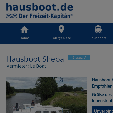
Home
Fahrgebiete
Hausboote
Hausboot Sheba
Vermieter: Le Boat
Hausboot b
Empfohlen
Größe des 
Innensteh
Unverbind