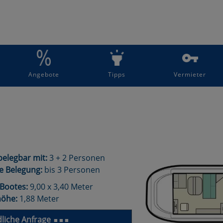
Angebote
Tipps
Vermieter
elegbar mit:
3 + 2 Personen
e Belegung:
bis 3 Personen
Bootes:
9,00 x 3,40 Meter
höhe:
1,88 Meter
liche Anfrage
■ ■ ■