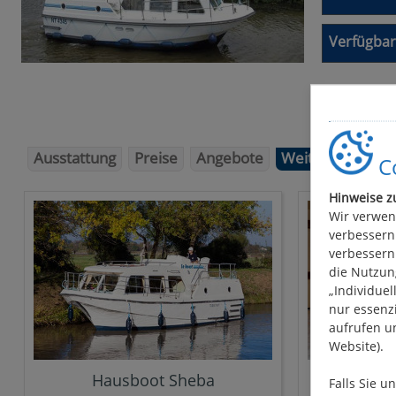
Verfügbar
Ausstattung
Preise
Angebote
Weitere Bilder
Co
Hinweise z
Wir verwen
verbessern.
verbessern.
die Nutzung
„Individuel
nur essenzi
aufrufen u
Website).
Hausboot Sheba
Hausbo
Falls Sie u