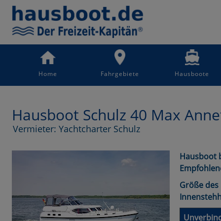
Home
Fahrgebiete
Hausboote
Hausboot Schulz 40 Max Anne
Vermieter: Yachtcharter Schulz
Hausboot b
Empfohlen
Größe des 
Innensteh
Unverbind