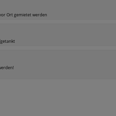
 vor Ort gemietet werden
fgetankt
werden!