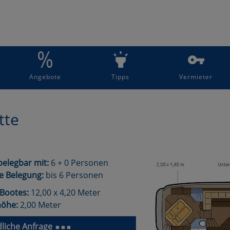
Angebote
Tipps
Vermieter
tte
elegbar mit:
6 + 0 Personen
e Belegung:
bis 6 Personen
Bootes:
12,00 x 4,20 Meter
höhe:
2,00 Meter
liche Anfrage
■ ■ ■