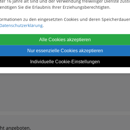
nter 16 Jahre alt sind und der Verwendung freiwilliger Dienste zu
 unserer Versicherungen abgedeckt. Bei der Buchung werden
enötigen Sie die Erlaubnis Ihrer Erziehungsberechtigten.
ionsversicherung).
formationen zu den eingesetzten Cookies und deren Speicherdauer
Datenschutzerklärung
.
Alle Cookies akzeptieren
Nur essenzielle Cookies akzeptieren
 Befestigungsmaterial denken!
Individuelle Cookie-Einstellungen
cht angeboten.