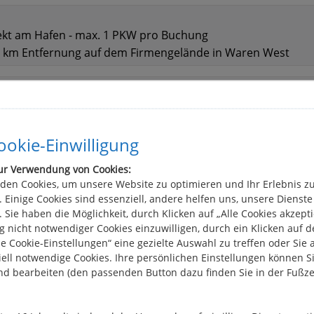
irekt am Hafen - max. 1 PKW pro Buchung
in 3 km Entfernung auf dem Firmengelände in Waren West
okie-Einwilligung
ur Verwendung von Cookies:
den Cookies, um unsere Website zu optimieren und Ihr Erlebnis z
 Einige Cookies sind essenziell, andere helfen uns, unsere Dienste
n Waren) möglich
 Sie haben die Möglichkeit, durch Klicken auf „Alle Cookies akzepti
 nicht notwendiger Cookies einzuwilligen, durch ein Klicken auf 
124,00
le Cookie-Einstellungen“ eine gezielte Auswahl zu treffen oder Sie 
& Babro 1500 Pool Pura Vida 2 angeboten)
ell notwendige Cookies. Ihre persönlichen Einstellungen können Si
C-Verstopfung sowie grob fahrlässigem Verhalten. Siehe hie
nd bearbeiten (den passenden Button dazu finden Sie in der Fußze
ine Kaskoversicherung für das Boot. Der Chartergast muss si