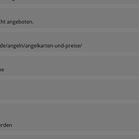
cht angeboten.
r.de/angeln/angelkarten-und-preise/
ne
erden