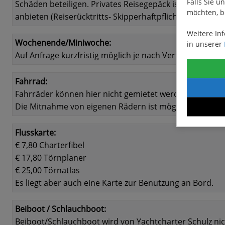
Falls Sie u
Schäden beteiligen. Privates Reisegepäck ist in keiner
möchten, b
anbieten (Reiserücktritts- Skipperhaftpflicht- und Kaut
Weitere In
Wochenende/Miniwoche:
in unserer
Auf Anfrage kurzfristig möglich je nach Verfügbarkeit!
Fahrrad:
Fahrräder können hier nicht gemietet werden.
Die Mitnahme von eigenen Rädern ist möglich. Bitte an
Flusskarte:
€ 7,80 Charterfibel
€ 17,80 Törnplaner
€ 25,00 Törnatlas
Es liegt aber auch eine Karte zur Benutzung an Bord.
Beiboot / Schlauchboot:
Beiboot/Schlauchboot wird von Yachtcharter Schulz ni