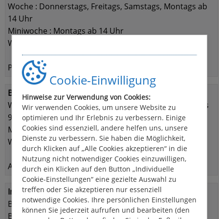
Woche : Donnerstags, Freitags, Samstags, Montags ab
14 Uhr
Miniwoche : Montags ab 14 Uhr
Wochenende: Freitags ab 14.00 Uhr
Prioritäres Einchecken: € 80,00
Cookie-Einwilligung
Bootrückgabe:
Hinweise zur Verwendung von Cookies:
Woche : Donnerstags, Freitags, Samstags, Montags bis
Wir verwenden Cookies, um unsere Website zu
9 Uhr
optimieren und Ihr Erlebnis zu verbessern. Einige
Cookies sind essenziell, andere helfen uns, unsere
Mini-Woche : Freitags bis 9 Uhr
Dienste zu verbessern. Sie haben die Möglichkeit,
Wochenende: Sonntags bis 18 Uhr
durch Klicken auf „Alle Cookies akzeptieren“ in die
Nutzung nicht notwendiger Cookies einzuwilligen,
Abgabe am nächsten Morgen ab € 28,00
durch ein Klicken auf den Button „Individuelle
Cookie-Einstellungen“ eine gezielte Auswahl zu
treffen oder Sie akzeptieren nur essenziell
Inklusivleistungen:
notwendige Cookies. Ihre persönlichen Einstellungen
Bettzeug und Geschirr
können Sie jederzeit aufrufen und bearbeiten (den
Bootssicherheitsausrüstung