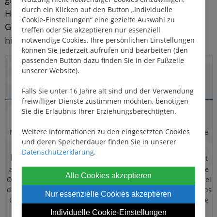
durch ein Klicken auf den Button „Individuelle
Hausboot befahrbaren
führerscheinfreien
Cookie-Einstellungen“ eine gezielte Auswahl zu
Gewässer. Auf rot eingezeichneten Linien
treffen oder Sie akzeptieren nur essenziell
hingegen ist ein Bootsführerschein erforderlich.
notwendige Cookies. Ihre persönlichen Einstellungen
können Sie jederzeit aufrufen und bearbeiten (den
passenden Button dazu finden Sie in der Fußzeile
unserer Website).
Falls Sie unter 16 Jahre alt sind und der Verwendung
freiwilliger Dienste zustimmen möchten, benötigen
Hinweise zur Kartennutzung
Sie die Erlaubnis Ihrer Erziehungsberechtigten.
Weitere Informationen zu den eingesetzten Cookies
Mit Google Maps können Sie bequem die besten Fahrgebiete
und deren Speicherdauer finden Sie in unserer
praktische
für Ihr Hausboot erkunden und erhalten
Datenschutzerklärung
.
Routenvorschläge
. So planen Sie Ihre Traumroute direkt
auf unserer Seite – mit einer interaktiven Karte, die Ihnen die
Alle Cookies akzeptieren
Orientierung erleichtert und die Reiseplanung vereinfacht. Bei
der Nutzung des Kartenmaterials werden seitens Google Maps
Nur essenzielle Cookies akzeptieren
Cookies gesetzt, Ihre IP-Adresse gespeichert und Daten in die
USA übertragen.
Individuelle Cookie-Einstellungen