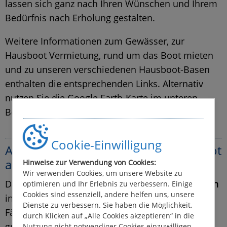
lassen sich ganz nach Ihren Wünschen und Ihrem
Bedürfnis nach Erholung gestalten.
Weitere Informationen zum Gewässer, zur
Hausboot Vermietung, rund um das Boot mieten
und zu unseren verschiedenen Hausboot-Basen
enthalten die entsprechenden Links. Alternativ
nutzen Sie die Google Earth-Karte im unteren
Bereich.
Cookie-Einwilligung
Alle Hausboot-Basen in der Region Lot
auf einen Blick ...
Hinweise zur Verwendung von Cookies:
Wir verwenden Cookies, um unsere Website zu
Die nachfolgende Karte zeigt alle
Hausboot-Basen
optimieren und Ihr Erlebnis zu verbessern. Einige
Cookies sind essenziell, andere helfen uns, unsere
in der Region Lot auf einen Blick. Jedes blaue
Dienste zu verbessern. Sie haben die Möglichkeit,
Fähnchen entspricht dabei einer Basis. Blau und
durch Klicken auf „Alle Cookies akzeptieren“ in die
grün eingezeichnete Linien zeigen die mit dem
Nutzung nicht notwendiger Cookies einzuwilligen,