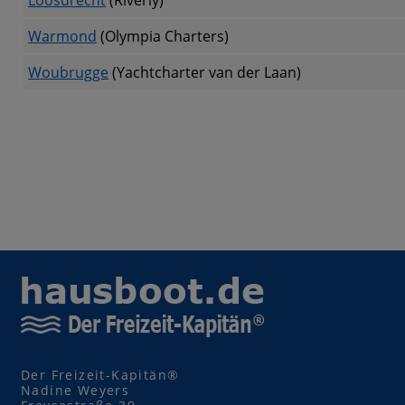
Loosdrecht
(Riverly)
Warmond
(Olympia Charters)
Woubrugge
(Yachtcharter van der Laan)
Der Freizeit-Kapitän®
Nadine Weyers