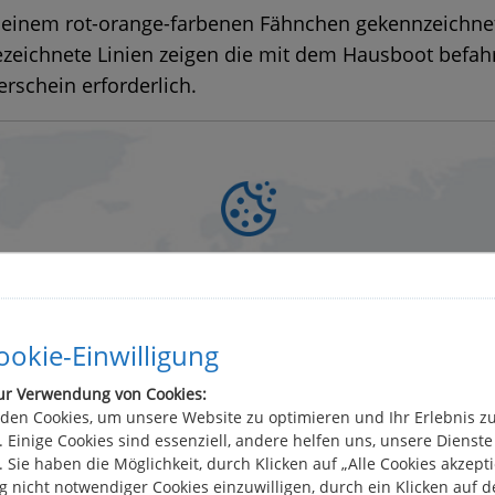
it einem rot-orange-farbenen Fähnchen gekennzeichne
gezeichnete Linien zeigen die mit dem Hausboot befa
rschein erforderlich.
Hinweise zur Kartennutzung
Mit Google Maps können Sie bequem die besten Fahrgebiete für Ih
okie-Einwilligung
praktische Routenvorschläg
sboot erkunden und erhalten
planen Sie Ihre Traumroute direkt auf unserer Seite – mit einer
ur Verwendung von Cookies:
interaktiven Karte, die Ihnen die Orientierung erleichtert und die
den Cookies, um unsere Website zu optimieren und Ihr Erlebnis z
iseplanung vereinfacht. Bei der Nutzung des Kartenmaterials wer
 Einige Cookies sind essenziell, andere helfen uns, unsere Dienste
eitens Google Maps Cookies gesetzt, Ihre IP-Adresse gespeichert u
 Sie haben die Möglichkeit, durch Klicken auf „Alle Cookies akzepti
Daten in die USA übertragen.
 nicht notwendiger Cookies einzuwilligen, durch ein Klicken auf 