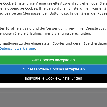
le Cookie-Einstellungen“ eine gezielte Auswahl zu treffen oder Sie 
hr Infos dazu können Sie in unserer
Datenschutzerklärung
nachles
ell notwendige Cookies. Ihre persönlichen Einstellungen können Si
nd bearbeiten (den passenden Button dazu finden Sie in der Fußze
nn Sie damit einverstanden sind, setzen Sie einfach ein Häkchen 
Google Maps
in Ihren persönlichen Cookie-Einstellungen:
nter 16 Jahre alt sind und der Verwendung freiwilliger Dienste zu
enötigen Sie die Erlaubnis Ihrer Erziehungsberechtigten.
Cookie-Einstellungen anpassen
formationen zu den eingesetzten Cookies und deren Speicherdauer
Datenschutzerklärung
.
Alle Cookies akzeptieren
Nur essenzielle Cookies akzeptieren
Individuelle Cookie-Einstellungen