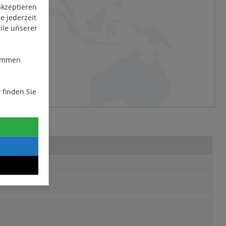
akzeptieren
en.
e jederzeit
ile unserer
bei
stimmen
 finden Sie