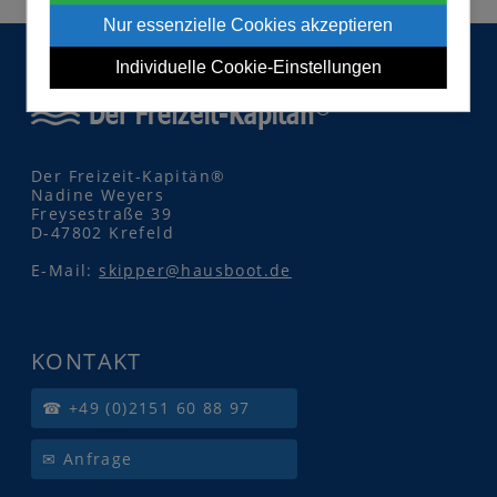
Nur essenzielle Cookies akzeptieren
Individuelle Cookie-Einstellungen
Der Freizeit-Kapitän®
Nadine Weyers
Freysestraße 39
D-47802 Krefeld
E-Mail:
skipper@hausboot.de
KONTAKT
☎ +49 (0)2151 60 88 97
✉ Anfrage