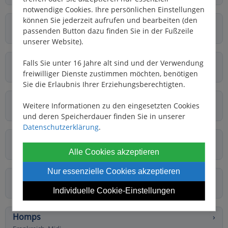
notwendige Cookies. Ihre persönlichen Einstellungen
können Sie jederzeit aufrufen und bearbeiten (den
Chenillé Changé
›
passenden Button dazu finden Sie in der Fußzeile
Frankreich, Anjou
unserer Website).
Cognac
›
Falls Sie unter 16 Jahre alt sind und der Verwendung
freiwilliger Dienste zustimmen möchten, benötigen
Frankreich, Charente
Sie die Erlaubnis Ihrer Erziehungsberechtigten.
Colombiers
›
Weitere Informationen zu den eingesetzten Cookies
Frankreich, Midi
und deren Speicherdauer finden Sie in unserer
Datenschutzerklärung
.
Coulanges-sur-Yonne
›
Frankreich, Burgund
Alle Cookies akzeptieren
Nur essenzielle Cookies akzeptieren
Digoin
›
Frankreich, Burgund
Individuelle Cookie-Einstellungen
Homps
›