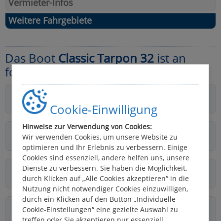
Vermieter-Infos
Weitere Fahrgebiete
Das Boot
Classic Tarpon 32
ist an
folgenden Basen verfügbar:
Agde
›
Frankreich, Midi
Cookie-Einwilligung
Hinweise zur Verwendung von Cookies:
Carcassonne
›
Wir verwenden Cookies, um unsere Website zu
Frankreich, Midi
optimieren und Ihr Erlebnis zu verbessern. Einige
Cookies sind essenziell, andere helfen uns, unsere
Carnon
Dienste zu verbessern. Sie haben die Möglichkeit,
›
durch Klicken auf „Alle Cookies akzeptieren“ in die
Frankreich, Camargue
Nutzung nicht notwendiger Cookies einzuwilligen,
durch ein Klicken auf den Button „Individuelle
Châtillon-en-Bazois
›
Cookie-Einstellungen“ eine gezielte Auswahl zu
Frankreich, Burgund
treffen oder Sie akzeptieren nur essenziell