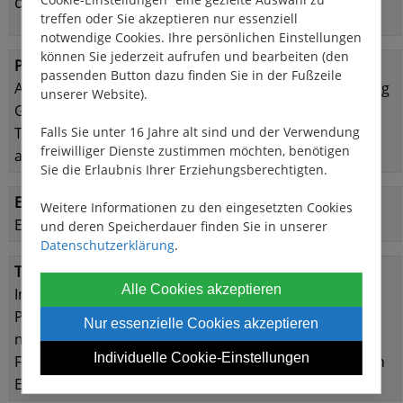
der Buchung bereits gezahlt wurde.
treffen oder Sie akzeptieren nur essenziell
notwendige Cookies. Ihre persönlichen Einstellungen
können Sie jederzeit aufrufen und bearbeiten (den
Parken:
passenden Button dazu finden Sie in der Fußzeile
Abgeschlossene Parkplatz : € 35,00/Woche bei Buchung
unserer Website).
Garage: € 45,00/Woche bei Buchung
Teilweise sind auch öffentliche/kostenlose Parkplätze
Falls Sie unter 16 Jahre alt sind und der Verwendung
freiwilliger Dienste zustimmen möchten, benötigen
an der Basis vorhanden
Sie die Erlaubnis Ihrer Erziehungsberechtigten.
Einwegfahrten:
Weitere Informationen zu den eingesetzten Cookies
Einwegzuschlag: € 180,00/zahlbar vor Ort
und deren Speicherdauer finden Sie in unserer
Datenschutzerklärung
.
Transfer:
Alle Cookies akzeptieren
Im Falle einer Einwegfahrt :
PKW-Transfer: zwischen € 110,00 und € 330,00/PKW/je
Nur essenzielle Cookies akzeptieren
nach Strecke
Individuelle Cookie-Einstellungen
Fragen Sie uns für den genauen Tarif der gewünschten
Einwegstrecke!!