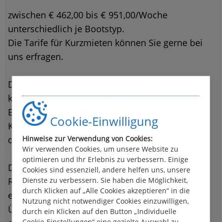
zwischen € 462,00 bis € 951,00/Woche
unterschiedlich je Bootstyp.
Die Tarife für Kurzmieten können Sie gerne bei
uns erfragen.
Die Versicherung beinhaltet die Miete 1
klassischen Fahrrads, die Betriebsstunden, die
Endreinigung (Innen und Außen) sowie das
Cookie-Einwilligung
Kreuzfahrtversicherungspaket Plus (Absicherung
der Yachtcharterkaution)
Hinweise zur Verwendung von Cookies:
Wir verwenden Cookies, um unsere Website zu
optimieren und Ihr Erlebnis zu verbessern. Einige
Der Preis enthält nicht den Mietpreis sowie die
Cookies sind essenziell, andere helfen uns, unsere
Reiserücktrittskostenversicherung. Der Preis
Dienste zu verbessern. Sie haben die Möglichkeit,
durch Klicken auf „Alle Cookies akzeptieren“ in die
erhöht sich bei Abschluß erst vor Ort bei
Nutzung nicht notwendiger Cookies einzuwilligen,
Übernahme des Hausbootes wenn er nicht bei
durch ein Klicken auf den Button „Individuelle
Cookie-Einstellungen“ eine gezielte Auswahl zu