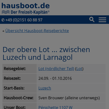
✆
+49 (0)2151 60 88 97
«
Übersicht Hausboot-Reiseberichte
Der obere Lot ... zwischen
Luzech und Larnagol
Reisegebiet:
Lot (nördlicher Teil)
(
Lot
)
Reisezeit:
24.09. - 01.10.2016
Start-Basis:
Luzech
Hausboot-Crew:
Sven Brouwer (alleine unterwegs)
Unser Boot:
Pénichette 1107 W