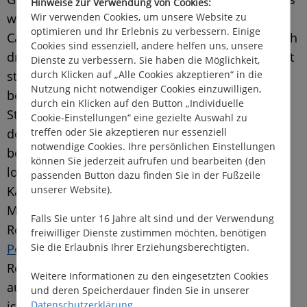
Hinweise zur Verwendung von Cookies:
Wir verwenden Cookies, um unsere Website zu
waren ca. 9 Km auf flacher Strecke bis zum Dorf
optimieren und Ihr Erlebnis zu verbessern. Einige
Cabrerets. Dort haben Sie die Wahl zwischen noch
Cookies sind essenziell, andere helfen uns, unsere
drei Kilometern Serpentinenstraße oder dem echt
Dienste zu verbessern. Sie haben die Möglichkeit,
durch Klicken auf „Alle Cookies akzeptieren“ in die
steilen Wanderweg, der direkt hinter der Kirche
Nutzung nicht notwendiger Cookies einzuwilligen,
beginnt. Für die 1.200 Meter habe ich eine halbe
durch ein Klicken auf den Button „Individuelle
Stunde benötigt, war dann allerdings auch
Cookie-Einstellungen“ eine gezielte Auswahl zu
treffen oder Sie akzeptieren nur essenziell
definitiv wach. Die ca. einstündigen Führungen
notwendige Cookies. Ihre persönlichen Einstellungen
beginnen alle 30 Minuten und sind absolut
können Sie jederzeit aufrufen und bearbeiten (den
lohnenswert. Achtung bei den
passenden Button dazu finden Sie in der Fußzeile
unserer Website).
Kassenöffnungszeiten, dort gibt es eine
Mittagspause. Näheres zu Öffnungszeiten und
Falls Sie unter 16 Jahre alt sind und der Verwendung
Reservierungen findet man auf der
Website von
freiwilliger Dienste zustimmen möchten, benötigen
Sie die Erlaubnis Ihrer Erziehungsberechtigten.
Pech Merle
. In der Hochsaison ist eine
Reservierung sicherlich sinnvoll, da der Zugang
Weitere Informationen zu den eingesetzten Cookies
auf etwas über 1.000 Besucher pro Tag begrenzt
und deren Speicherdauer finden Sie in unserer
Datenschutzerklärung
.
ist.