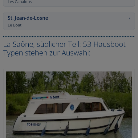
Les Canalous
St. Jean-de-Losne
›
Le Boat
La Saône, südlicher Teil: 53 Hausboot-
Typen stehen zur Auswahl: